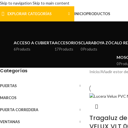
Skip to navigation
Skip to main content
EXPLORAR CATEGORÍAS
INICIO
PRODUCTOS
ACCESO A CUBIERTA
ACCESORIOS
CLARABOYA ZÓCALO R
6 Products
17 Products
0 Products
MOSQ
0 Prod
Categorías
Inicio
/
Añadir estor d
PUERTAS
MARCOS
PUERTA CORREDERA
Tragaluz de
VENTANAS
VELUX VLT 