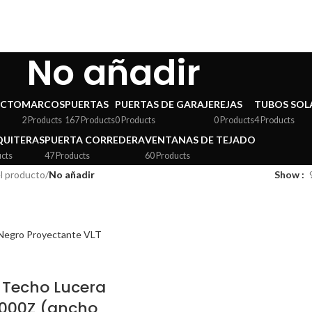
No añadir
ECTO
MARCOS
PUERTAS
PUERTAS DE GARAJE
REJAS
TUBOS SOL
2 Products
167 Products
0 Products
0 Products
4 Products
UITERAS
PUERTA CORREDERA
VENTANAS DE TEJADO
ucts
47 Products
60 Products
el producto
/
No añadir
Show
 Techo Lucera
0000Z (ancho