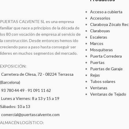
Acceso a cubierta
Accesorios
PUERTAS CALVENTE SL es una empresa
Claraboya Zócalo Rec
familiar que nace a principios de la década de
Claraboyas
los 80 con vocación de empresa al servicio de
Escaleras
la construcción. Desde entonces hemos ido
Marcos
creciendo paso a paso hasta conseguir ser
Mosquiteras
líderes en muchos segmentos del mercado.
Puerta Corredera
Puertas
EXPOSICIÓN:
Puertas de Garaje
Carretera de Olesa, 72 - 08224 Terrassa
Rejas
Tubos solares
(Barcelona)
Ventanas
93 780 44 49
-
91 091 11 62
Ventanas de Tejado
Lunes a Viernes: 8 a 13 y 15 a 19
Sábados: 10 a 13
comercial@puertascalvente.com
ALMACÉN LOGÍSTICO: