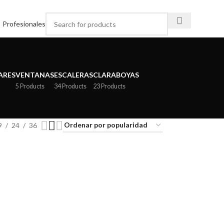
Profesionales
ARES
VENTANAS
ESCALERAS
CLARABOYAS
5 Products
34 Products
23 Products
9
24
36