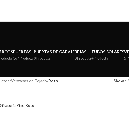
ARCOS
PUERTAS
PUERTAS DE GARAJE
REJAS
TUBOS SOLARES
V
Products
167 Products
0 Products
0 Products
4 Products
5 
uctos
/
Ventanas de Tejado
/
Roto
Show