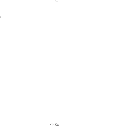
s
-10%