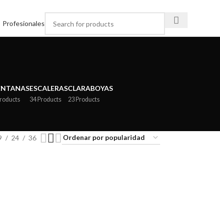
Profesionales
ENTANAS
ESCALERAS
CLARABOYAS
Products
34 Products
23 Products
9
24
36