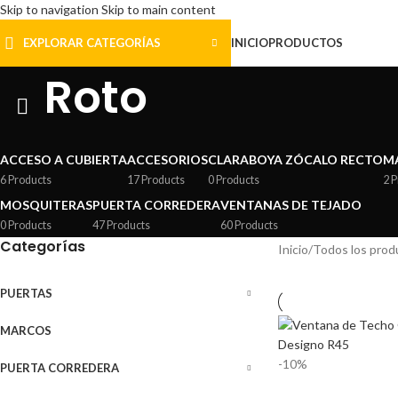
Skip to navigation
Skip to main content
EXPLORAR CATEGORÍAS
INICIO
PRODUCTOS
Roto
ACCESO A CUBIERTA
ACCESORIOS
CLARABOYA ZÓCALO RECTO
M
6 Products
17 Products
0 Products
2 
MOSQUITERAS
PUERTA CORREDERA
VENTANAS DE TEJADO
0 Products
47 Products
60 Products
Categorías
Inicio
/
Todos los prod
PUERTAS
MARCOS
-10%
PUERTA CORREDERA