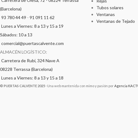
Carretera de Olesa, 72 - 08224 Terrassa
Rejas
Tubos solares
(Barcelona)
Ventanas
93 780 44 49
-
91 091 11 62
Ventanas de Tejado
Lunes a Viernes: 8 a 13 y 15 a 19
Sábados: 10 a 13
comercial@puertascalvente.com
ALMACÉN LOGÍSTICO:
Carretera de Rubí, 324 Nave A
08228 Terrassa (Barcelona)
Lunes a Viernes: 8 a 13 y 15 a 18
© PUERTAS CALVENTE 2025
· Una web mantenida con mimo y pasión por
Agencia KACT