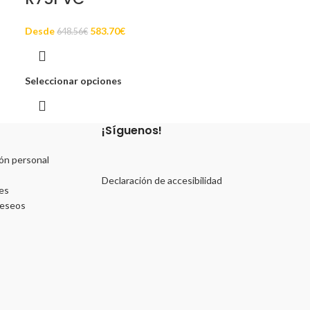
Desde
583.70
€
648.56
€
Seleccionar opciones
¡Síguenos!
ón personal
Declaración de accesibilidad
es
deseos