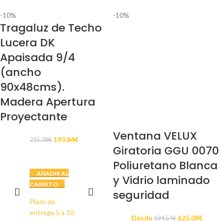
-10%
-10%
Tragaluz de Techo
Lucera DK
Apaisada 9/4
(ancho
90x48cms).
Madera Apertura
Proyectante
Ventana VELUX
193.84
€
215.38
€
Giratoria GGU 0070
Poliuretano Blanca
AÑADIR AL
y Vidrio laminado
CARRITO
seguridad
Plazo de
entrega 5 a 10
Desde
625.09
€
694.54
€