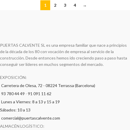
1
2
3
4
→
PUERTAS CALVENTE SL es una empresa familiar que nace a principios
de la década de los 80 con vocación de empresa al servicio de la
construcción. Desde entonces hemos ido creciendo paso a paso hasta
conseguir ser líderes en muchos segmentos del mercado.
EXPOSICIÓN:
Carretera de Olesa, 72 - 08224 Terrassa (Barcelona)
93 780 44 49
-
91 091 11 62
Lunes a Viernes: 8 a 13 y 15 a 19
Sábados: 10 a 13
comercial@puertascalvente.com
ALMACÉN LOGÍSTICO: