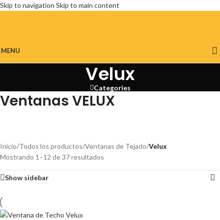
Skip to navigation
Skip to main content
MENU
Velux
Categories
Ventanas VELUX
Inicio
/
Todos los productos
/
Ventanas de Tejado
/
Velux
Mostrando 1–12 de 37 resultados
Show sidebar