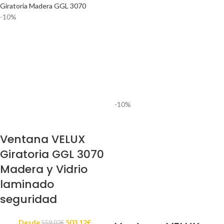
-10%
-10%
Ventana VELUX
Giratoria GGL 3070
Madera y Vidrio
laminado
seguridad
Desde
503.12
€
559.02
€