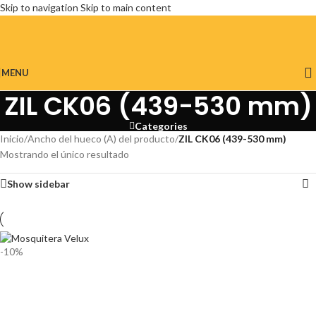
Skip to navigation
Skip to main content
MENU
ZIL CK06 (439-530 mm)
Categories
Inicio
/
Ancho del hueco (A) del producto
/
ZIL CK06 (439-530 mm)
Mostrando el único resultado
Show sidebar
-10%