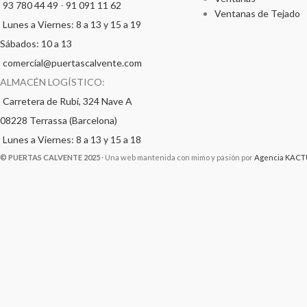
93 780 44 49
-
91 091 11 62
Ventanas de Tejado
Lunes a Viernes: 8 a 13 y 15 a 19
Sábados: 10 a 13
comercial@puertascalvente.com
ALMACÉN LOGÍSTICO:
Carretera de Rubí, 324 Nave A
08228 Terrassa (Barcelona)
Lunes a Viernes: 8 a 13 y 15 a 18
© PUERTAS CALVENTE 2025
· Una web mantenida con mimo y pasión por
Agencia KACT