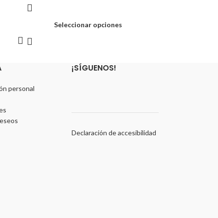
Seleccionar opciones
A
¡SÍGUENOS!
ón personal
es
deseos
Declaración de accesibilidad