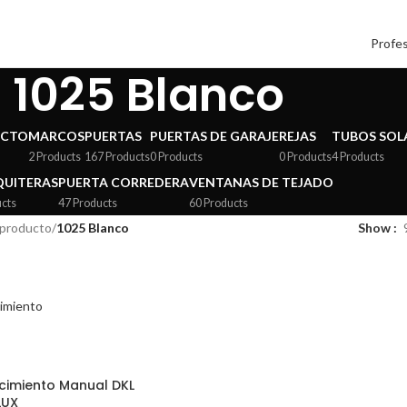
Profes
1025 Blanco
ECTO
MARCOS
PUERTAS
PUERTAS DE GARAJE
REJAS
TUBOS SOL
2 Products
167 Products
0 Products
0 Products
4 Products
UITERAS
PUERTA CORREDERA
VENTANAS DE TEJADO
ucts
47 Products
60 Products
 producto
/
1025 Blanco
Show
cimiento Manual DKL
LUX