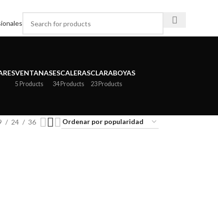
ionales
ARES
VENTANAS
ESCALERAS
CLARABOYAS
5 Products
34 Products
23 Products
9
24
36