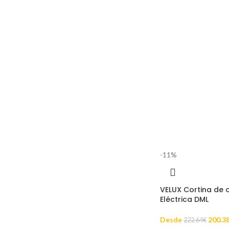
-11%
VELUX Cortina de 
Eléctrica DML
Desde
200.3
222.64
€