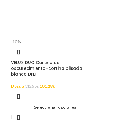
-10%
VELUX DUO Cortina de
oscurecimiento+cortina plisada
blanca DFD
Desde
101.28
€
112.53
€
Seleccionar opciones