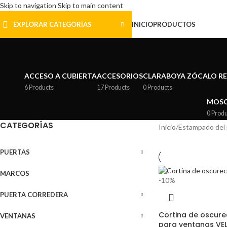
Skip to navigation
Skip to main content
EXPLORAR CATEGORÍAS
INICIO
PRODUCTOS
ACCESO A CUBIERTA
ACCESORIOS
CLARABOYA ZÓCALO R
6 Products
17 Products
0 Products
MOSQ
0 Prod
CATEGORÍAS
Inicio
/
Estampado del
PUERTAS
MARCOS
-10%
PUERTA CORREDERA
Cortina de oscure
VENTANAS
para ventanas VE