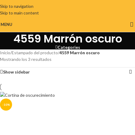
Skip to navigation
Skip to main content
MENU
4559 Marrón oscuro
Categories
Inicio
/
Estampado del producto
/
4559 Marrón oscuro
Mostrando los 3 resultados
Show sidebar
-10%