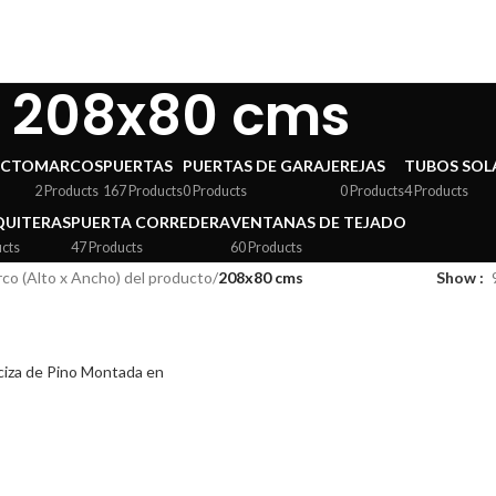
208x80 cms
ECTO
MARCOS
PUERTAS
PUERTAS DE GARAJE
REJAS
TUBOS SOL
2 Products
167 Products
0 Products
0 Products
4 Products
UITERAS
PUERTA CORREDERA
VENTANAS DE TEJADO
ucts
47 Products
60 Products
co (Alto x Ancho) del producto
/
208x80 cms
Show