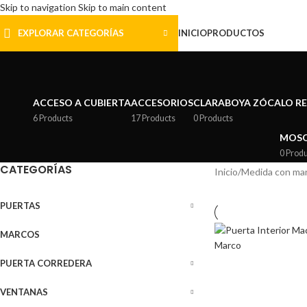
Skip to navigation
Skip to main content
EXPLORAR CATEGORÍAS
INICIO
PRODUCTOS
ACCESO A CUBIERTA
ACCESORIOS
CLARABOYA ZÓCALO R
6 Products
17 Products
0 Products
MOSQ
0 Prod
CATEGORÍAS
Inicio
/
Medida con mar
PUERTAS
MARCOS
PUERTA CORREDERA
VENTANAS