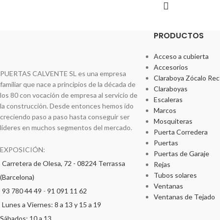
PRODUCTOS
Acceso a cubierta
Accesorios
PUERTAS CALVENTE SL es una empresa
Claraboya Zócalo Rec
familiar que nace a principios de la década de
Claraboyas
los 80 con vocación de empresa al servicio de
Escaleras
la construcción. Desde entonces hemos ido
Marcos
creciendo paso a paso hasta conseguir ser
Mosquiteras
líderes en muchos segmentos del mercado.
Puerta Corredera
Puertas
EXPOSICIÓN:
Puertas de Garaje
Carretera de Olesa, 72 - 08224 Terrassa
Rejas
Tubos solares
(Barcelona)
Ventanas
93 780 44 49
-
91 091 11 62
Ventanas de Tejado
Lunes a Viernes: 8 a 13 y 15 a 19
Sábados: 10 a 13