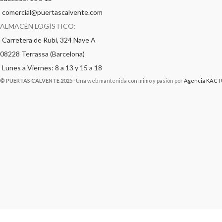
comercial@puertascalvente.com
ALMACÉN LOGÍSTICO:
Carretera de Rubí, 324 Nave A
08228 Terrassa (Barcelona)
Lunes a Viernes: 8 a 13 y 15 a 18
© PUERTAS CALVENTE 2025
· Una web mantenida con mimo y pasión por
Agencia KACT