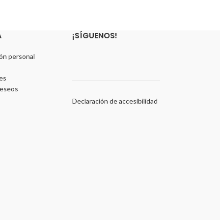
A
¡SÍGUENOS!
ón personal
es
deseos
Declaración de accesibilidad