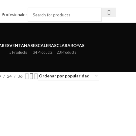
Profesionales
ARES
VENTANAS
ESCALERAS
CLARABOYAS
5 Products
34 Products
23 Products
9
24
36