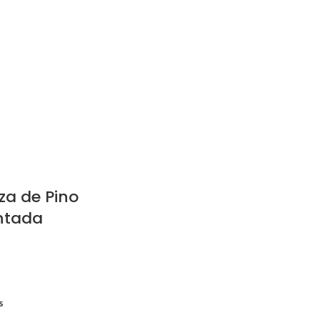
za de Pino
ntada
s