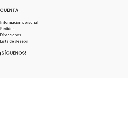
CUENTA
Información personal
Pedidos
Direcciones
Lista de deseos
¡SÍGUENOS!
Declaración de accesibilidad
© PUERTAS CALVENTE 2025
· Una web mantenida con mimo y pasión por
Agencia
KACTUS