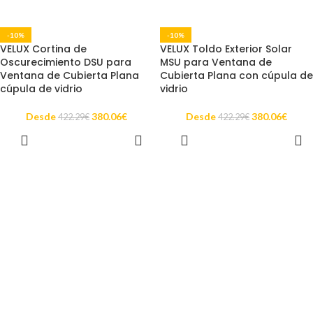
-10%
-10%
VELUX Cortina de
VELUX Toldo Exterior Solar
Oscurecimiento DSU para
MSU para Ventana de
Ventana de Cubierta Plana
Cubierta Plana con cúpula de
cúpula de vidrio
vidrio
Desde
380.06
€
Desde
380.06
€
422.29
€
422.29
€
SELECCIONAR
SELECCIONAR
OPCIONES
OPCIONES