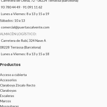
Carretera de Olesa, 72 - 08224 Terrassa (Barcelona)
93 780 44 49
-
91 091 11 62
Lunes a Viernes: 8 a 13 y 15 a 19
Sábados: 10 a 13
comercial@puertascalvente.com
ALMACÉN LOGÍSTICO:
Carretera de Rubí, 324 Nave A
08228 Terrassa (Barcelona)
Lunes a Viernes: 8 a 13 y 15 a 18
Productos
Acceso a cubierta
Accesorios
Claraboya Zócalo Recto
Claraboyas
Escaleras
Marcos
Mosquiteras