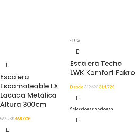
-10%
Escalera Techo
LWK Komfort Fakro
Escalera
Escamoteable LX
Desde
314.72
€
349.69
€
Lacada Metálica
Altura 300cm
Seleccionar opciones
468.00
€
566.28
€