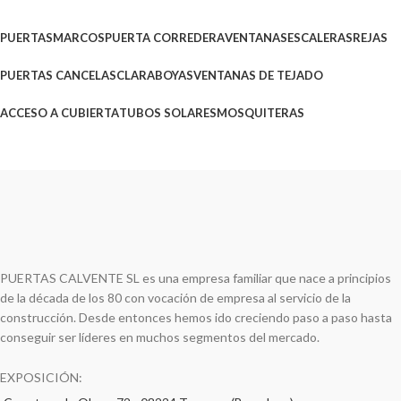
PUERTAS
MARCOS
PUERTA CORREDERA
VENTANAS
ESCALERAS
REJAS
PUERTAS CANCELAS
CLARABOYAS
VENTANAS DE TEJADO
ACCESO A CUBIERTA
TUBOS SOLARES
MOSQUITERAS
PUERTAS CALVENTE SL es una empresa familiar que nace a principios
de la década de los 80 con vocación de empresa al servicio de la
construcción. Desde entonces hemos ido creciendo paso a paso hasta
conseguir ser líderes en muchos segmentos del mercado.
EXPOSICIÓN: