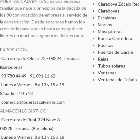
PUERTAS CALVENTE SL es una empresa
Claraboya Zócalo Rec
familiar que nace a principios de la década de
Claraboyas
los 80 con vocación de empresa al servicio de
Escaleras
la construcción. Desde entonces hemos ido
Marcos
creciendo paso a paso hasta conseguir ser
Mosquiteras
líderes en muchos segmentos del mercado.
Puerta Corredera
Puertas
EXPOSICIÓN:
Puertas de Garaje
Carretera de Olesa, 72 - 08224 Terrassa
Rejas
Tubos solares
(Barcelona)
Ventanas
93 780 44 49
-
91 091 11 62
Ventanas de Tejado
Lunes a Viernes: 8 a 13 y 15 a 19
Sábados: 10 a 13
comercial@puertascalvente.com
ALMACÉN LOGÍSTICO:
Carretera de Rubí, 324 Nave A
08228 Terrassa (Barcelona)
Lunes a Viernes: 8 a 13 y 15 a 18