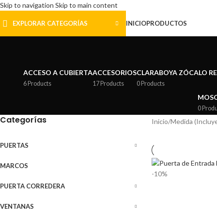
Skip to navigation
Skip to main content
EXPLORAR CATEGORÍAS
INICIO
PRODUCTOS
ACCESO A CUBIERTA
ACCESORIOS
CLARABOYA ZÓCALO R
6 Products
17 Products
0 Products
MOSQ
0 Prod
Categorías
Inicio
/
Medida (Incluy
PUERTAS
MARCOS
-10%
PUERTA CORREDERA
VENTANAS