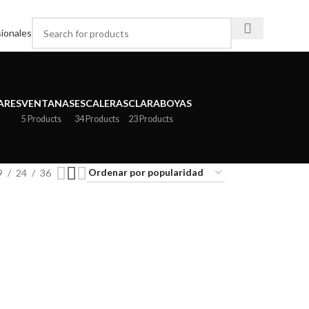
ionales
ARES
VENTANAS
ESCALERAS
CLARABOYAS
5 Products
34 Products
23 Products
9
24
36