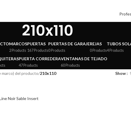
Profes
210x110
ECTO
MARCOS
PUERTAS
PUERTAS DE GARAJE
REJAS
TUBOS SOL
2 Products
167 Products
0 Products
0 Products
4 Products
UITERAS
PUERTA CORREDERA
VENTANAS DE TEJADO
ucts
47 Products
60 Products
e marco) del producto
/
210x110
Show