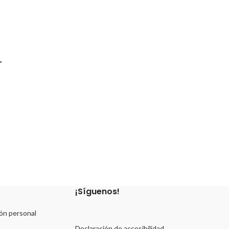
r
¡Síguenos!
ón personal
Declaración de accesibilidad