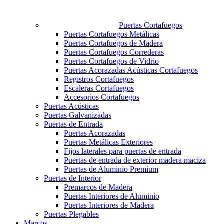
Puertas Cortafuegos
Puertas Cortafuegos Metálicas
Puertas Cortafuegos de Madera
Puertas Cortafuegos Correderas
Puertas Cortafuegos de Vidrio
Puertas Acorazadas Acústicas Cortafuegos
Registros Cortafuegos
Escaleras Cortafuegos
Accesorios Cortafuegos
Puertas Acústicas
Puertas Galvanizadas
Puertas de Entrada
Puertas Acorazadas
Puertas Metálicas Exteriores
Fijos laterales para puertas de entrada
Puertas de entrada de exterior madera maciza
Puertas de Aluminio Premium
Puertas de Interior
Premarcos de Madera
Puertas Interiores de Aluminio
Puertas Interiores de Madera
Puertas Plegables
Marcos