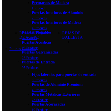
Premarcos de Madera
1 Product
Puertas Interiores de Aluminio
2 Products
Puertas Interiores de Madera
4 Products
Puertas Plegables
REJAS FIJAS
REJAS DE
DE ACERO
BALLESTA
0 Products
Puertas Acústicas
12 Products
Puertas Cancelas
Puertas Galvanizadas
23 Products
Puertas de Entrada
95 Products
Fijos laterales para puertas de entrada
8 Products
Puertas de Aluminio Premium
4 Products
Puertas Metálicas Exteriores
73 Products
Puertas Acorazadas
19 Products