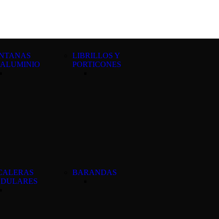
De Entrad
Aluminio
Premium
De Entrad
Metálicas
De Interio
NTANAS
LIBRILLOS Y
Plegables
 ALUMINIO
PORTICONES
Claraboyas
TUBOS
SOLARES
CALERAS
BARANDAS
DULARES