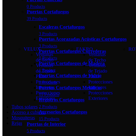
0 Products
Puertas Cortafuegos
39 Products
Escaleras Cortafuegos
3 Products
Puertas Acorazadas Acústicas Cortafuegos
3 Products
VELUX
FAKRO
RO
Puertas Cortafuegos Correderas
Ventanas
Ventanas
0 Products
de Techo
de Techo
Puertas Cortafuegos de Madera
Ventanas
Ventanas
1 Product
de Tejado
de Tejado
Puertas Cortafuegos de Vidrio
Plano
Plano
Protecciones
Protecciones
0 Products
Interiores
Interiores
Puertas Cortafuegos Metálicas
Protecciones
Protecciones
15 Products
Exteriores
Exteriores
Registros Cortafuegos
Tubos solares
2 Products
Accesorios Cortafuegos
Acceso a cubierta
Mosquiteras
15 Products
Rejas
Puertas de Interior
5 Products