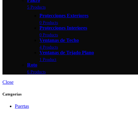
Fakro
5 Products
Protecciones Exteriores
0 Products
Protecciones Interiores
0 Products
Ventanas de Techo
4 Products
Ventanas de Tejado Plano
1 Product
Roto
6 Products
Close
Categorías
Puertas