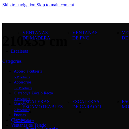
Skip to navigation
Skip to main content
VENTANAS
VENTANAS
VE
210x35 cm
DE MADERA
DE PVC
DE
Escaleras
Categories
Acceso a cubierta
6 Products
Accesorios
17 Products
Claraboya Zócalo Recto
0 Products
ESCALERAS
ESCALERAS
ES
Marcos
ESCAMOTEABLES
DE CARACOL
MO
2 Products
Puertas
Claraboyas
167 Products
Ventanas de Tejado
Puertas Cancelas