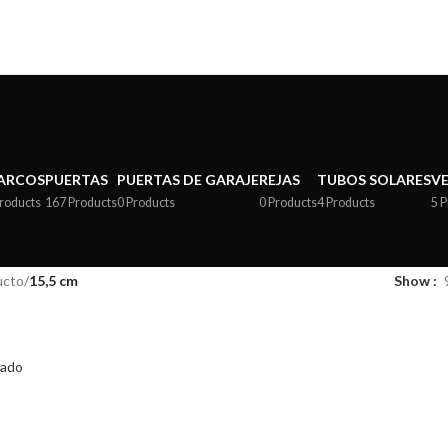
ARCOS
PUERTAS
PUERTAS DE GARAJE
REJAS
TUBOS SOLARES
V
Products
167 Products
0 Products
0 Products
4 Products
5 
ucto
/
15,5 cm
Show