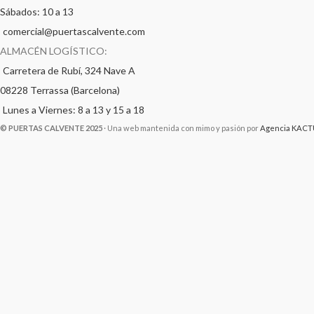
Sábados: 10 a 13
comercial@puertascalvente.com
ALMACÉN LOGÍSTICO:
Carretera de Rubí, 324 Nave A
08228 Terrassa (Barcelona)
Lunes a Viernes: 8 a 13 y 15 a 18
© PUERTAS CALVENTE 2025
· Una web mantenida con mimo y pasión por
Agencia KACT