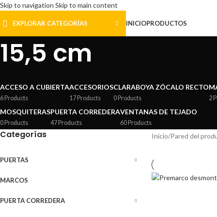
Skip to navigation
Skip to main content
EXPLORAR CATEGORÍAS
INICIO
PRODUCTOS
15,5 cm
ACCESO A CUBIERTA
ACCESORIOS
CLARABOYA ZÓCALO RECTO
M
6 Products
17 Products
0 Products
2 
MOSQUITERAS
PUERTA CORREDERA
VENTANAS DE TEJADO
0 Products
47 Products
60 Products
Categorías
Inicio
/
Pared del prod
PUERTAS
MARCOS
PUERTA CORREDERA