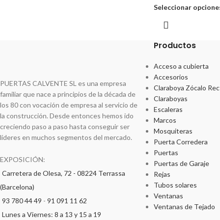
Seleccionar opcione
Productos
Acceso a cubierta
Accesorios
PUERTAS CALVENTE SL es una empresa
Claraboya Zócalo Rec
familiar que nace a principios de la década de
Claraboyas
los 80 con vocación de empresa al servicio de
Escaleras
la construcción. Desde entonces hemos ido
Marcos
creciendo paso a paso hasta conseguir ser
Mosquiteras
líderes en muchos segmentos del mercado.
Puerta Corredera
Puertas
EXPOSICIÓN:
Puertas de Garaje
Carretera de Olesa, 72 - 08224 Terrassa
Rejas
Tubos solares
(Barcelona)
Ventanas
93 780 44 49
-
91 091 11 62
Ventanas de Tejado
Lunes a Viernes: 8 a 13 y 15 a 19