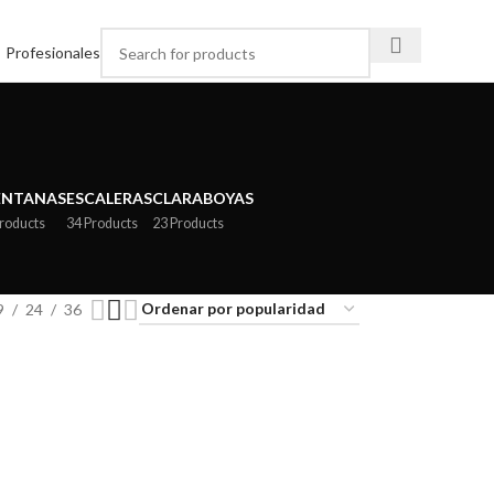
Profesionales
ENTANAS
ESCALERAS
CLARABOYAS
Products
34 Products
23 Products
9
24
36