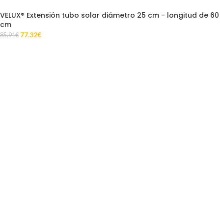
VELUX® Extensión tubo solar diámetro 25 cm - longitud de 60
cm
77.32
€
85.91
€