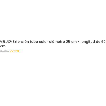
VELUX® Extensión tubo solar diámetro 25 cm - longitud de 60
cm
77.32
€
85.91
€