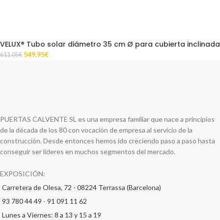
VELUX® Tubo solar diámetro 35 cm Ø para cubierta inclinada
549.95
€
611.05
€
PUERTAS CALVENTE SL es una empresa familiar que nace a principios
de la década de los 80 con vocación de empresa al servicio de la
construcción. Desde entonces hemos ido creciendo paso a paso hasta
conseguir ser líderes en muchos segmentos del mercado.
EXPOSICIÓN:
Carretera de Olesa, 72 - 08224 Terrassa (Barcelona)
93 780 44 49
-
91 091 11 62
Lunes a Viernes: 8 a 13 y 15 a 19