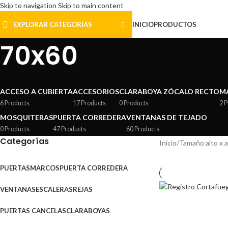
Skip to navigation
Skip to main content
EXPLORAR CATEGORÍAS
INICIO
PRODUCTOS
70x60
ACCESO A CUBIERTA
ACCESORIOS
CLARABOYA ZÓCALO RECTO
M
6 Products
17 Products
0 Products
2 
MOSQUITERAS
PUERTA CORREDERA
VENTANAS DE TEJADO
0 Products
47 Products
60 Products
Categorías
Inicio
/
Tamaño alto x 
PUERTAS
MARCOS
PUERTA CORREDERA
VENTANAS
ESCALERAS
REJAS
PUERTAS CANCELAS
CLARABOYAS