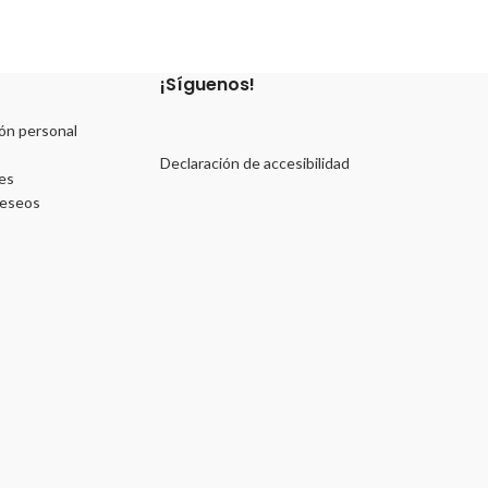
¡Síguenos!
ón personal
Declaración de accesibilidad
es
deseos