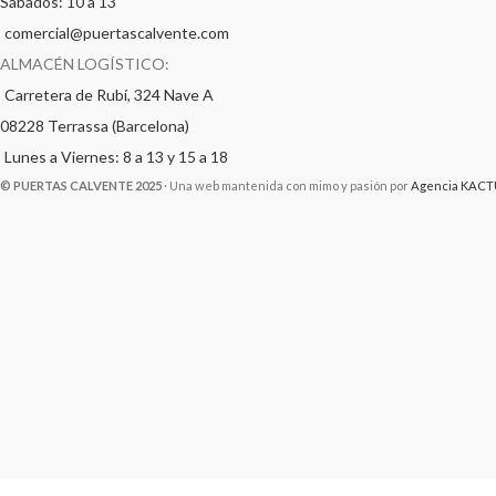
Sábados: 10 a 13
comercial@puertascalvente.com
ALMACÉN LOGÍSTICO:
Carretera de Rubí, 324 Nave A
08228 Terrassa (Barcelona)
Lunes a Viernes: 8 a 13 y 15 a 18
© PUERTAS CALVENTE 2025
· Una web mantenida con mimo y pasión por
Agencia KACT