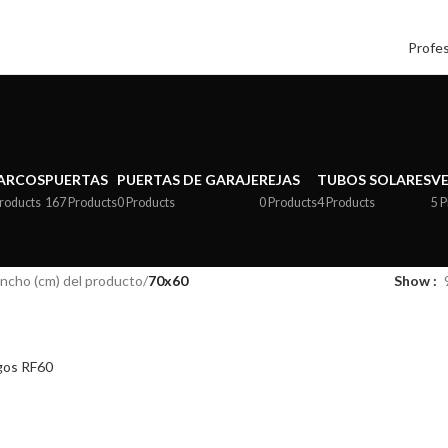
Profes
ARCOS
PUERTAS
PUERTAS DE GARAJE
REJAS
TUBOS SOLARES
V
Products
167 Products
0 Products
0 Products
4 Products
5 
ancho (cm) del producto
/
70x60
Show