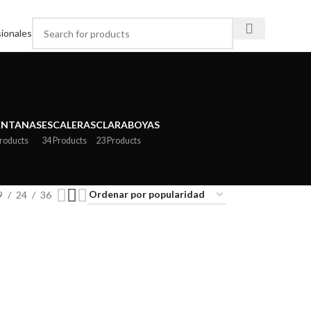
ionales
ENTANAS
ESCALERAS
CLARABOYAS
Products
34 Products
23 Products
9
24
36