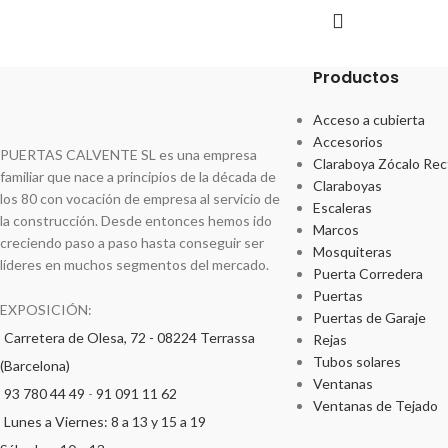
Productos
Acceso a cubierta
Accesorios
PUERTAS CALVENTE SL es una empresa
Claraboya Zócalo Rec
familiar que nace a principios de la década de
Claraboyas
los 80 con vocación de empresa al servicio de
Escaleras
la construcción. Desde entonces hemos ido
Marcos
creciendo paso a paso hasta conseguir ser
Mosquiteras
líderes en muchos segmentos del mercado.
Puerta Corredera
Puertas
EXPOSICIÓN:
Puertas de Garaje
Carretera de Olesa, 72 - 08224 Terrassa
Rejas
Tubos solares
(Barcelona)
Ventanas
93 780 44 49
-
91 091 11 62
Ventanas de Tejado
Lunes a Viernes: 8 a 13 y 15 a 19