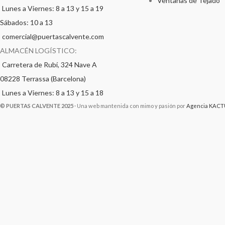
Ventanas de Tejado
Lunes a Viernes: 8 a 13 y 15 a 19
Sábados: 10 a 13
comercial@puertascalvente.com
ALMACÉN LOGÍSTICO:
Carretera de Rubí, 324 Nave A
08228 Terrassa (Barcelona)
Lunes a Viernes: 8 a 13 y 15 a 18
© PUERTAS CALVENTE 2025
· Una web mantenida con mimo y pasión por
Agencia KACT