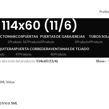
Profes
114x60 (11/6)
ECTO
MARCOS
PUERTAS
PUERTAS DE GARAJE
REJAS
TUBOS SOL
2 Products
167 Products
0 Products
0 Products
4 Products
UITERAS
PUERTA CORREDERA
VENTANAS DE TEJADO
ucts
47 Products
60 Products
 alto (cm) del producto
/
114x60 (11/6)
Show
ctrica SML