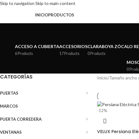
Skip to navigation
Skip to main content
xplorar Categorías
INICIO
PRODUCTOS
ACCESO A CUBIERTA
ACCESORIOS
CLARABOYA ZÓCALO R
6 Products
17 Products
0 Products
MOSQ
0 Prod
CATEGORÍAS
Inicio
/
Tamaño ancho x
PUERTAS
MARCOS
-12%
PUERTA CORREDERA
VELUX Persiana Elé
VENTANAS