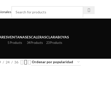
ionales
ARES
VENTANAS
ESCALERAS
CLARABOYAS
5 Products
34 Products
23 Products
9
24
36