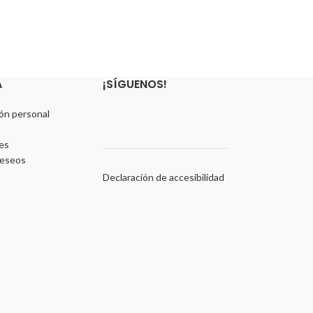
A
¡SÍGUENOS!
ón personal
es
deseos
Declaración de accesibilidad