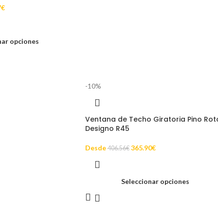
7
€
nar opciones
-10%
Ventana de Techo Giratoria Pino Rot
Designo R45
Desde
365.90
€
406.56
€
Seleccionar opciones