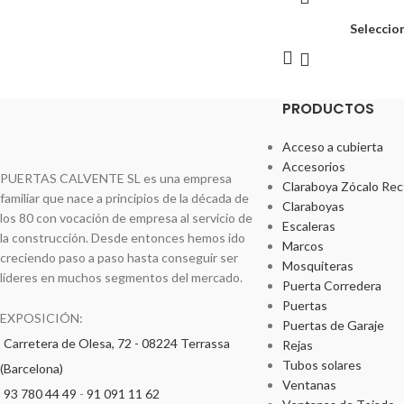
Seleccio
PRODUCTOS
Acceso a cubierta
Accesorios
PUERTAS CALVENTE SL es una empresa
Claraboya Zócalo Rec
familiar que nace a principios de la década de
Claraboyas
los 80 con vocación de empresa al servicio de
Escaleras
la construcción. Desde entonces hemos ido
Marcos
creciendo paso a paso hasta conseguir ser
Mosquiteras
líderes en muchos segmentos del mercado.
Puerta Corredera
Puertas
EXPOSICIÓN:
Puertas de Garaje
Carretera de Olesa, 72 - 08224 Terrassa
Rejas
Tubos solares
(Barcelona)
Ventanas
93 780 44 49
-
91 091 11 62