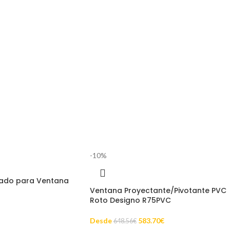
-10%
ado para Ventana
Ventana Proyectante/Pivotante PVC
Roto Designo R75PVC
Desde
583.70
€
648.56
€