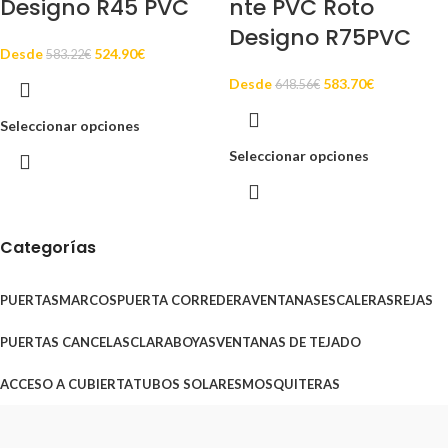
Designo R45 PVC
nte PVC Roto
Designo R75PVC
Desde
524.90
€
583.22
€
Desde
583.70
€
648.56
€
Seleccionar opciones
Seleccionar opciones
Categorías
PUERTAS
MARCOS
PUERTA CORREDERA
VENTANAS
ESCALERAS
REJAS
PUERTAS CANCELAS
CLARABOYAS
VENTANAS DE TEJADO
ACCESO A CUBIERTA
TUBOS SOLARES
MOSQUITERAS