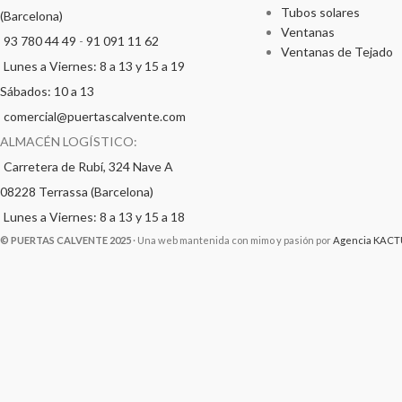
Tubos solares
(Barcelona)
Ventanas
93 780 44 49
-
91 091 11 62
Ventanas de Tejado
Lunes a Viernes: 8 a 13 y 15 a 19
Sábados: 10 a 13
comercial@puertascalvente.com
ALMACÉN LOGÍSTICO:
Carretera de Rubí, 324 Nave A
08228 Terrassa (Barcelona)
Lunes a Viernes: 8 a 13 y 15 a 18
© PUERTAS CALVENTE 2025
· Una web mantenida con mimo y pasión por
Agencia KACT