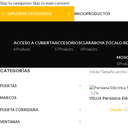
Skip to navigation
Skip to main content
EXPLORAR CATEGORÍAS
INICIO
PRODUCTOS
ACCESO A CUBIERTA
ACCESORIOS
CLARABOYA ZÓCALO R
6 Products
17 Products
0 Products
MOSQ
0 Prod
CATEGORÍAS
Inicio
/
Tamaño ancho x
PUERTAS
-12%
VELUX Persiana Elé
MARCOS
Desde
PUERTA CORREDERA
47
VENTANAS