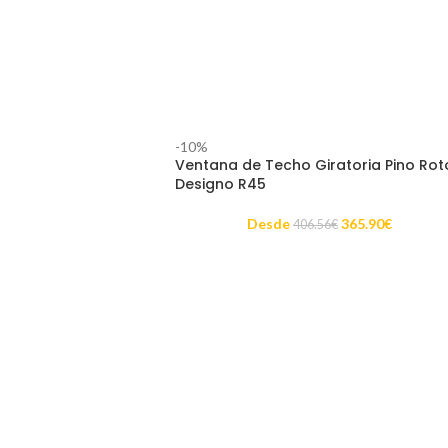
-10%
Ventana de Techo Giratoria Pino Rot
Designo R45
Desde
365.90
€
406.56
€