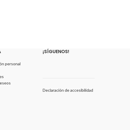
A
¡SÍGUENOS!
ón personal
es
deseos
Declaración de accesibilidad