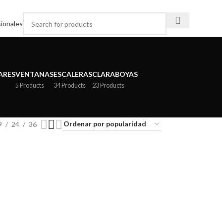
ionales
ARES
VENTANAS
ESCALERAS
CLARABOYAS
5 Products
34 Products
23 Products
9
24
36