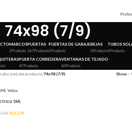
Profes
74x98 (7/9)
ECTO
MARCOS
PUERTAS
PUERTAS DE GARAJE
REJAS
TUBOS SOL
2 Products
167 Products
0 Products
0 Products
4 Products
UITERAS
PUERTA CORREDERA
VENTANAS DE TEJADO
ucts
47 Products
60 Products
 alto (cm) del producto
/
74x98 (7/9)
Show
ctrica SML
415.27
€
1.90
€