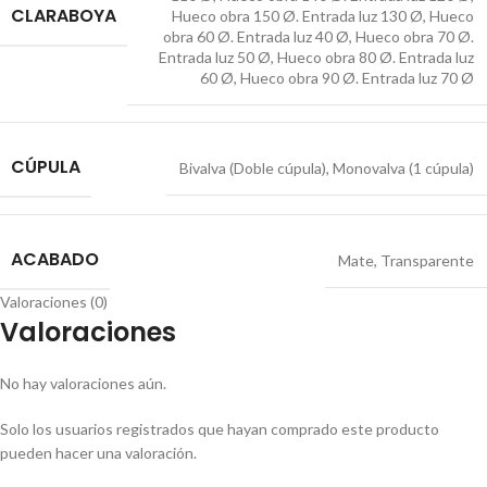
CLARABOYA
Hueco obra 150 Ø. Entrada luz 130 Ø
,
Hueco
obra 60 Ø. Entrada luz 40 Ø
,
Hueco obra 70 Ø.
Entrada luz 50 Ø
,
Hueco obra 80 Ø. Entrada luz
60 Ø
,
Hueco obra 90 Ø. Entrada luz 70 Ø
CÚPULA
Bivalva (Doble cúpula)
,
Monovalva (1 cúpula)
ACABADO
Mate
,
Transparente
Valoraciones (0)
Valoraciones
No hay valoraciones aún.
Solo los usuarios registrados que hayan comprado este producto
pueden hacer una valoración.