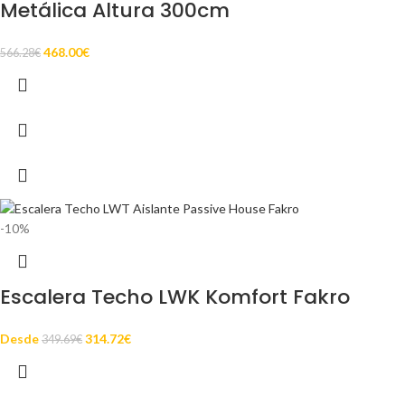
Metálica Altura 300cm
468.00
€
566.28
€
-10%
Escalera Techo LWK Komfort Fakro
Desde
314.72
€
349.69
€