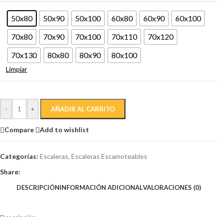
50x80
50x90
50x100
60x80
60x90
60x100
70x80
70x90
70x100
70x110
70x120
70x130
80x80
80x90
80x100
Limpiar
-
+
AÑADIR AL CARRITO
Compare
Add to wishlist
Categorías:
Escaleras
,
Escaleras Escamoteables
Share:
DESCRIPCIÓN
INFORMACIÓN ADICIONAL
VALORACIONES (0)