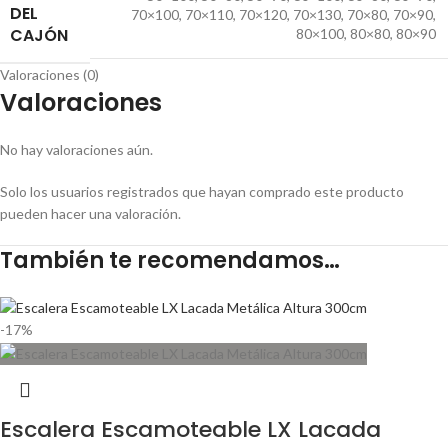
DEL
70×100
,
70×110
,
70×120
,
70×130
,
70×80
,
70×90
,
CAJÓN
80×100
,
80×80
,
80×90
Valoraciones (0)
Valoraciones
No hay valoraciones aún.
Solo los usuarios registrados que hayan comprado este producto
pueden hacer una valoración.
También te recomendamos…
-17%
Escalera Escamoteable LX Lacada