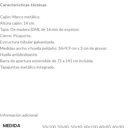
Características técnicas
Cajón: Marco metálico.
Altura cajón: 14 cm.
Tapa: De madera (DM), de 16 mm de espesor.
Cierre: Picaporte.
Estructura tubular galvanizada.
Medidas ancho y huella peldaño: 36×9,9 cm y 3 cm de grosor.
Huella antideslizante.
Barra de apertura extensible de 75 a 141 cm incluida.
Tapajuntas metálico integrado.
Información adicional
MEDIDA
50×100
,
50×80
,
50×90
,
60×100
,
60×80
,
60×90
,