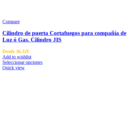
Compare
Cilindro de puerta Cortafuegos para compañía de
Luz ó Gas. Cilindro JIS
Desde
36.32
€
Add to wishlist
Seleccionar opciones
Quick view