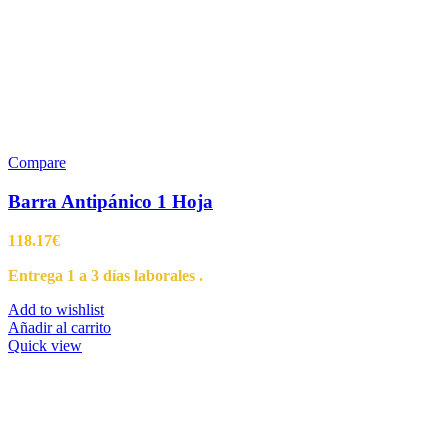
Compare
Barra Antipánico 1 Hoja
118.17
€
Entrega 1 a 3 días laborales .
Add to wishlist
Añadir al carrito
Quick view