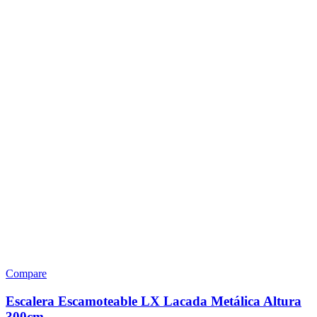
Compare
Escalera Escamoteable LX Lacada Metálica Altura
300cm