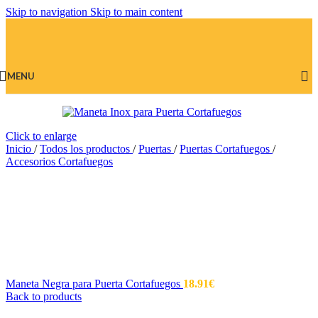
Skip to navigation
Skip to main content
MENU
Click to enlarge
Inicio
/
Todos los productos
/
Puertas
/
Puertas Cortafuegos
/
Accesorios Cortafuegos
Maneta Negra para Puerta Cortafuegos
18.91
€
Back to products