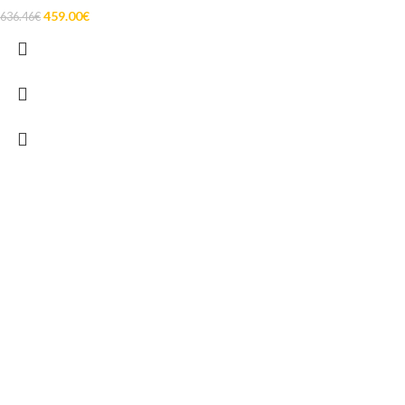
459.00
€
636.46
€