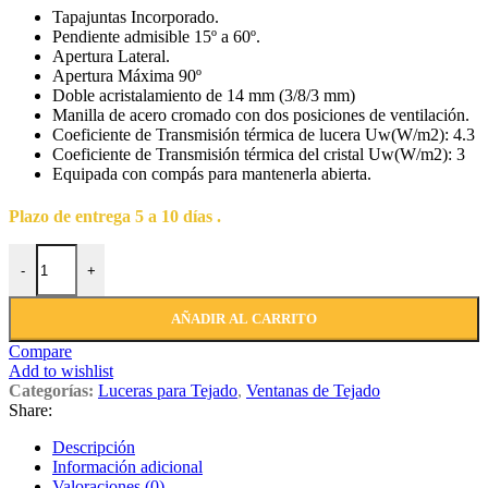
Tapajuntas Incorporado.
Pendiente admisible 15º a 60º.
Apertura Lateral.
Apertura Máxima 90º
Doble acristalamiento de 14 mm (3/8/3 mm)
Manilla de acero cromado con dos posiciones de ventilación.
Coeficiente de Transmisión térmica de lucera Uw(W/m2): 4.3
Coeficiente de Transmisión térmica del cristal Uw(W/m2): 3
Equipada con compás para mantenerla abierta.
Plazo de entrega 5 a 10 días .
-
+
AÑADIR AL CARRITO
Compare
Add to wishlist
Categorías:
Luceras para Tejado
,
Ventanas de Tejado
Share:
Descripción
Información adicional
Valoraciones (0)