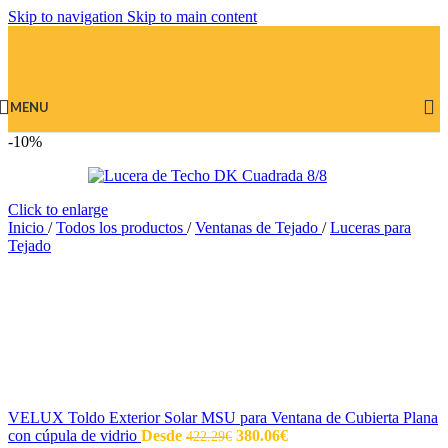
Skip to navigation
Skip to main content
MENU
-10%
Click to enlarge
Inicio
/
Todos los productos
/
Ventanas de Tejado
/
Luceras para
Tejado
VELUX Toldo Exterior Solar MSU para Ventana de Cubierta Plana
con cúpula de vidrio
Desde
380.06
€
422.29
€