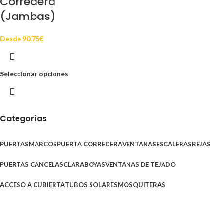
Corredera
(Jambas)
Desde
90.75
€
Seleccionar opciones
Categorías
PUERTAS
MARCOS
PUERTA CORREDERA
VENTANAS
ESCALERAS
REJAS
PUERTAS CANCELAS
CLARABOYAS
VENTANAS DE TEJADO
ACCESO A CUBIERTA
TUBOS SOLARES
MOSQUITERAS