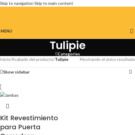
Skip to navigation
Skip to main content
MENU
Tulipie
Categories
Inicio
/
Acabado del producto
/
Tulipie
Mostrando el único resultado
Show sidebar
Kit Revestimiento
para Puerta