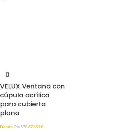
VELUX Ventana con
cúpula acrílica
para cubierta
plana
Desde
671.91
€
746.57
€