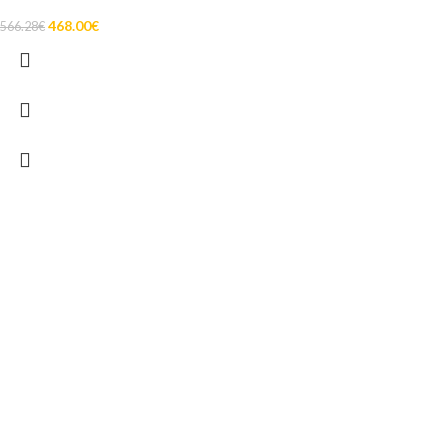
468.00
€
566.28
€