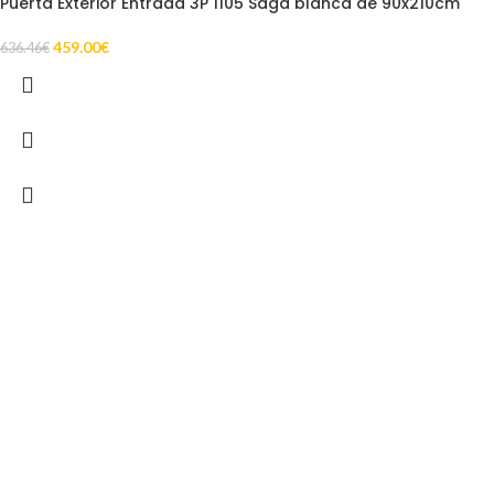
Puerta Exterior Entrada 3P 1105 Saga blanca de 90x210cm
459.00
€
636.46
€