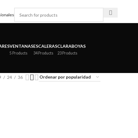
ionales
ARES
VENTANAS
ESCALERAS
CLARABOYAS
5 Products
34 Products
23 Products
9
24
36