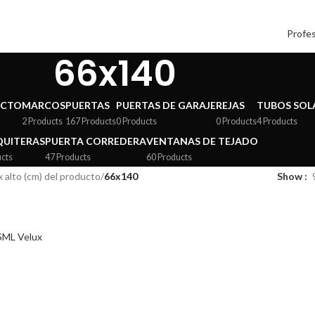
Profes
66x140
ECTO
MARCOS
PUERTAS
PUERTAS DE GARAJE
REJAS
TUBOS SOL
2 Products
167 Products
0 Products
0 Products
4 Products
UITERAS
PUERTA CORREDERA
VENTANAS DE TEJADO
ucts
47 Products
60 Products
 alto (cm) del producto
/
66x140
Show