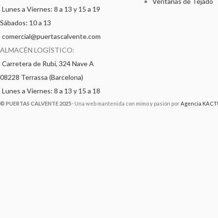
Ventanas de Tejado
Lunes a Viernes: 8 a 13 y 15 a 19
Sábados: 10 a 13
comercial@puertascalvente.com
ALMACÉN LOGÍSTICO:
Carretera de Rubí, 324 Nave A
08228 Terrassa (Barcelona)
Lunes a Viernes: 8 a 13 y 15 a 18
© PUERTAS CALVENTE 2025
· Una web mantenida con mimo y pasión por
Agencia KACT