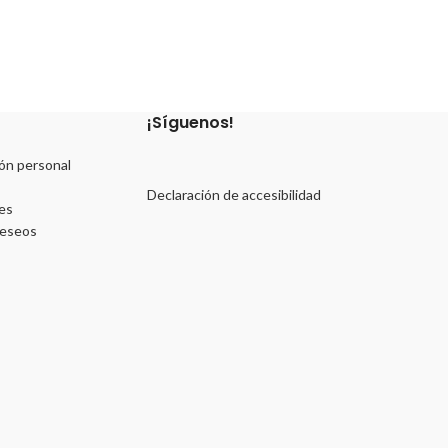
¡Síguenos!
ón personal
Declaración de accesibilidad
es
deseos