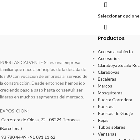
Seleccionar opcione
Productos
Acceso a cubierta
Accesorios
PUERTAS CALVENTE SL es una empresa
Claraboya Zócalo Rec
familiar que nace a principios de la década de
Claraboyas
los 80 con vocación de empresa al servicio de
Escaleras
la construcción. Desde entonces hemos ido
Marcos
creciendo paso a paso hasta conseguir ser
Mosquiteras
líderes en muchos segmentos del mercado.
Puerta Corredera
Puertas
EXPOSICIÓN:
Puertas de Garaje
Carretera de Olesa, 72 - 08224 Terrassa
Rejas
Tubos solares
(Barcelona)
Ventanas
93 780 44 49
-
91 091 11 62