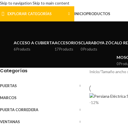
Skip to navigation
Skip to main content
EXPLORAR CATEGORÍAS
INICIO
PRODUCTOS
ACCESO A CUBIERTA
ACCESORIOS
CLARABOYA ZÓCALO R
6 Products
17 Products
0 Products
MOSQ
0 Prod
Categorías
Inicio
/
Tamaño ancho x
PUERTAS
MARCOS
-12%
PUERTA CORREDERA
VENTANAS