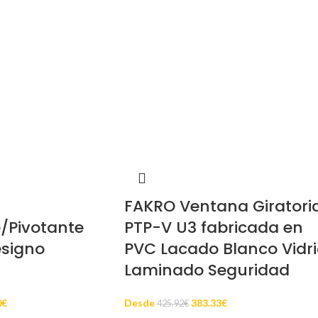
FAKRO Ventana Giratori
/Pivotante
PTP-V U3 fabricada en
esigno
PVC Lacado Blanco Vidri
Laminado Seguridad
0
€
Desde
383.33
€
425.92
€