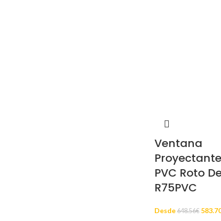
Ventana
Proyectante
PVC Roto D
R75PVC
Desde
583.7
648.56
€