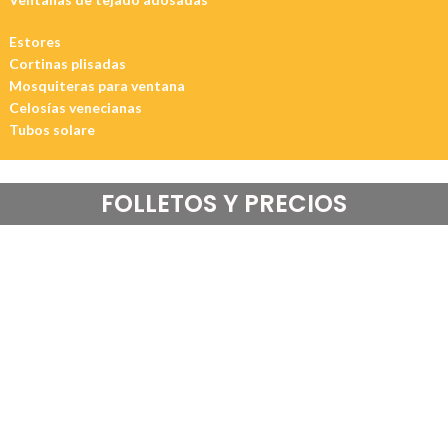
Estores
Cortinas plisadas
Mosquiteras para ventana
Celosías venecianas
Tubos solare
FOLLETOS Y PRECIOS