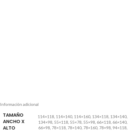
Información adicional
TAMAÑO
114×118
,
114×140
,
114×160
,
134×118
,
134×140
,
ANCHO X
134×98
,
55×118
,
55×78
,
55×98
,
66×118
,
66×140
,
ALTO
66×98
,
78×118
,
78×140
,
78×160
,
78×98
,
94×118
,