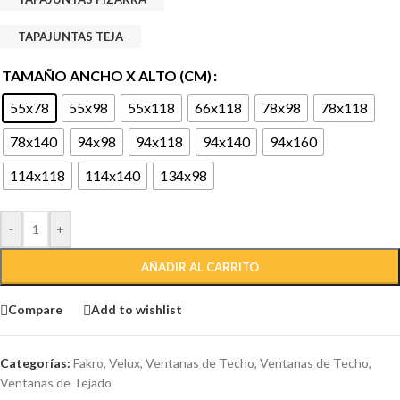
TAPAJUNTAS TEJA
TAMAÑO ANCHO X ALTO (CM)
55x78
55x98
55x118
66x118
78x98
78x118
78x140
94x98
94x118
94x140
94x160
114x118
114x140
134x98
-
+
AÑADIR AL CARRITO
Compare
Add to wishlist
Categorías:
Fakro
,
Velux
,
Ventanas de Techo
,
Ventanas de Techo
,
Ventanas de Tejado