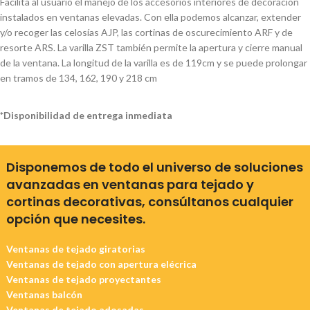
Facilita al usuario el manejo de los accesorios interiores de
decoración
instalados en ventanas elevadas. Con ella
podemos alcanzar, extender
y/o recoger las celosías AJP, las
cortinas de oscurecimiento ARF y de
resorte ARS. La varilla
ZST también permite la apertura y cierre manual
de la
ventana. La longitud de la varilla es de 119cm y se puede
prolongar
en tramos de 134, 162, 190 y 218 cm
*Disponibilidad de entrega inmediata
Disponemos de todo el universo de soluciones
avanzadas en ventanas para tejado y
cortinas
decorativas, consúltanos cualquier
opción que
necesites.
Ventanas de tejado giratorias
Ventanas de tejado con apertura elécrica
Ventanas de tejado proyectantes
Ventanas balcón
Ventanas de tejado adosadas