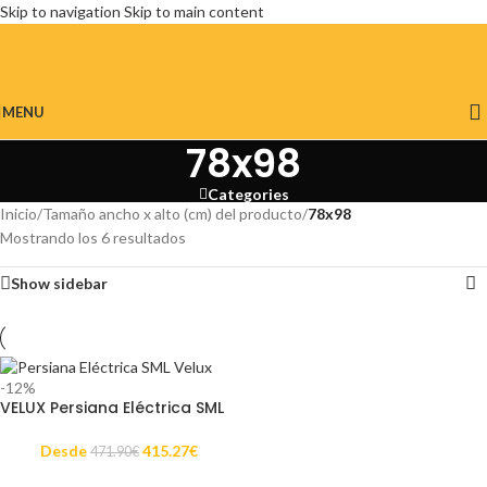
Skip to navigation
Skip to main content
MENU
78x98
Categories
Inicio
/
Tamaño ancho x alto (cm) del producto
/
78x98
Mostrando los 6 resultados
Show sidebar
-12%
VELUX Persiana Eléctrica SML
Desde
415.27
€
471.90
€