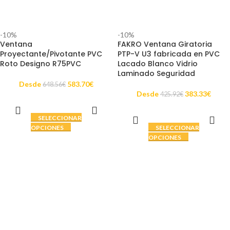
-10%
-10%
Ventana
FAKRO Ventana Giratoria
Proyectante/Pivotante PVC
PTP-V U3 fabricada en PVC
Roto Designo R75PVC
Lacado Blanco Vidrio
Laminado Seguridad
Desde
583.70
€
648.56
€
Desde
383.33
€
425.92
€
SELECCIONAR
OPCIONES
SELECCIONAR
OPCIONES