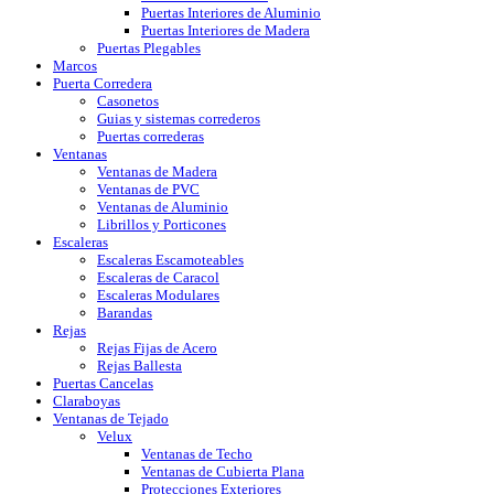
Puertas Interiores de Aluminio
Puertas Interiores de Madera
Puertas Plegables
Marcos
Puerta Corredera
Casonetos
Guias y sistemas correderos
Puertas correderas
Ventanas
Ventanas de Madera
Ventanas de PVC
Ventanas de Aluminio
Librillos y Porticones
Escaleras
Escaleras Escamoteables
Escaleras de Caracol
Escaleras Modulares
Barandas
Rejas
Rejas Fijas de Acero
Rejas Ballesta
Puertas Cancelas
Claraboyas
Ventanas de Tejado
Velux
Ventanas de Techo
Ventanas de Cubierta Plana
Protecciones Exteriores