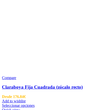
Compare
Claraboya Fija Cuadrada (zócalo recto)
Desde
176.84
€
Add to wishlist
Seleccionar opciones
Quick view