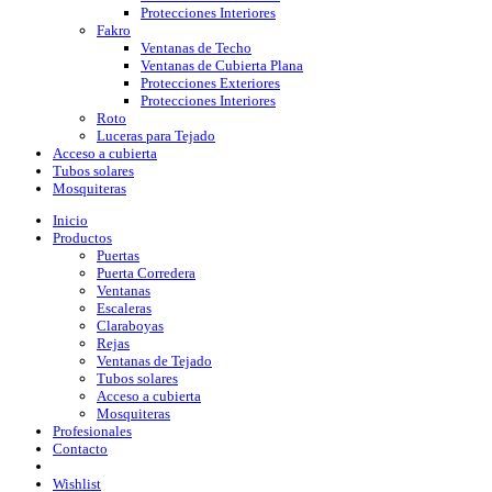
Protecciones Interiores
Fakro
Ventanas de Techo
Ventanas de Cubierta Plana
Protecciones Exteriores
Protecciones Interiores
Roto
Luceras para Tejado
Acceso a cubierta
Tubos solares
Mosquiteras
Inicio
Productos
Puertas
Puerta Corredera
Ventanas
Escaleras
Claraboyas
Rejas
Ventanas de Tejado
Tubos solares
Acceso a cubierta
Mosquiteras
Profesionales
Contacto
Wishlist