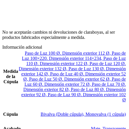
No se aceptarán cambios ni devoluciones de claraboyas, al ser
productos fabricados especialmente a medida.
Información adicional
Paso de Luz 100 Ø. Dimensión exterior 112 Ø
,
Paso de
Luz 100×220. Dimensión exterior 114×234
,
Paso de Luz
110 Ø. Dimensión exterior 122 Ø
,
Paso de Luz 120 Ø.
Dimensión exterior 132 Ø
,
Paso de Luz 130 Ø. Dimensión
Medida
exterior 142 Ø
,
Paso de Luz 40 Ø. Dimensión exterior 52
de la
Ø
,
Paso de Luz 50 Ø. Dimensión exterior 62 Ø
,
Paso de
Cúpula
Luz 60 Ø. Dimensión exterior 72 Ø
,
Paso de Luz 70 Ø.
Dimensión exterior 82 Ø
,
Paso de Luz 80 Ø. Dimensión
exterior 92 Ø
,
Paso de Luz 90 Ø. Dimensión exterior 102
Ø
Cúpula
Bivalva (Doble cúpula)
,
Monovalva (1 cúpula)
Acabado
Mate
,
Transparente