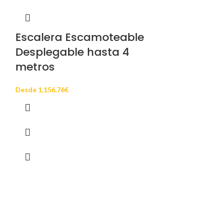
-10%
Escalera Escamoteable
Desplegable hasta 4
metros
Desde
1,156.76
€
VELUX Ve
Cubierta P