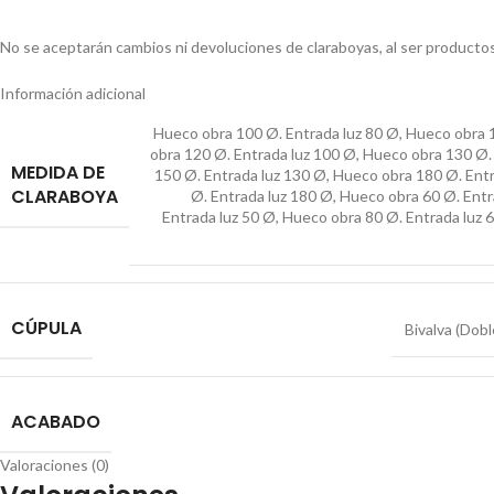
No se aceptarán cambios ni devoluciones de claraboyas, al ser producto
Información adicional
Hueco obra 100 Ø. Entrada luz 80 Ø
,
Hueco obra 1
obra 120 Ø. Entrada luz 100 Ø
,
Hueco obra 130 Ø. 
MEDIDA DE
150 Ø. Entrada luz 130 Ø
,
Hueco obra 180 Ø. Entr
CLARABOYA
Ø. Entrada luz 180 Ø
,
Hueco obra 60 Ø. Entr
Entrada luz 50 Ø
,
Hueco obra 80 Ø. Entrada luz 
CÚPULA
Bivalva (Dobl
ACABADO
Valoraciones (0)