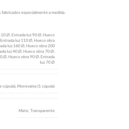
s fabricados especialmente a medida.
10 Ø. Entrada luz 90 Ø
,
Hueco
Entrada luz 110 Ø
,
Hueco obra
ada luz 160 Ø
,
Hueco obra 200
ada luz 40 Ø
,
Hueco obra 70 Ø.
60 Ø
,
Hueco obra 90 Ø. Entrada
luz 70 Ø
e cúpula)
,
Monovalva (1 cúpula)
Mate
,
Transparente