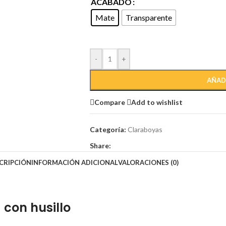
ACABADO
Mate
Transparente
-
+
AÑAD
Compare
Add to wishlist
Categoría:
Claraboyas
Share:
CRIPCIÓN
INFORMACIÓN ADICIONAL
VALORACIONES (0)
con husillo