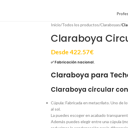
Profes
Inicio
/
Todos los productos
/
Claraboyas
/
Cla
Claraboya Circu
Desde
422.57
€
✅ Fabricación nacional.
Claraboya para Techo
Claraboya circular con
Cúpula: Fabricada en metacrilato. Uno de los
al sol.
La puedes escoger en acabado transparente. 
Además puedes elegir entre una cúpula (mono
reducimos la condensación por la diferencia