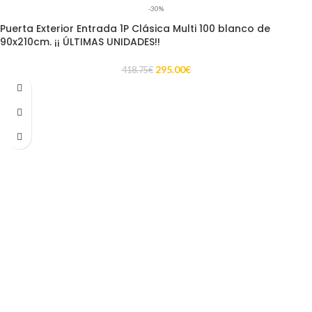
-30%
Puerta Exterior Entrada 1P Clásica Multi 100 blanco de
90x210cm. ¡¡ ÚLTIMAS UNIDADES!!
295.00
€
418.75
€