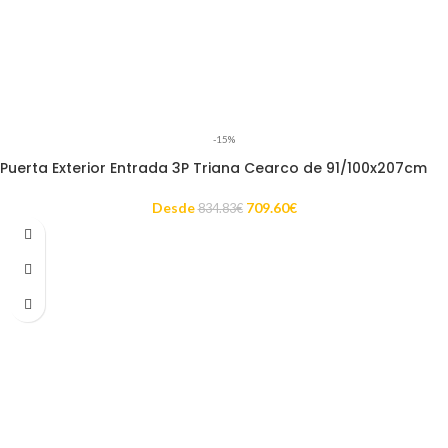
-15%
Puerta Exterior Entrada 3P Triana Cearco de 91/100x207cm
Desde
709.60
€
834.83
€