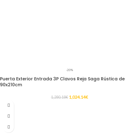
-20%
Puerta Exterior Entrada 3P Clavos Reja Saga Rústica de
90x210cm
1,024.14
€
1,280.18
€